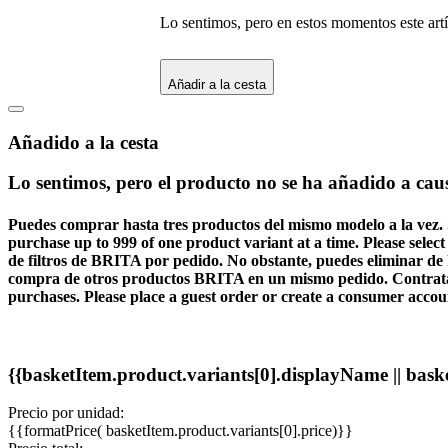
Lo sentimos, pero en estos momentos este artí
Añadir a la cesta
Añadido a la cesta
Lo sentimos, pero el producto no se ha añadido a caus
Puedes comprar hasta tres productos del mismo modelo a la vez. 
purchase up to 999 of one product variant at a time. Please select
de filtros de BRITA por pedido. No obstante, puedes eliminar de l
compra de otros productos BRITA en un mismo pedido. Contrata e
purchases. Please place a guest order or create a consumer accou
{{basketItem.product.variants[0].displayName || bask
Precio por unidad:
{{formatPrice( basketItem.product.variants[0].price)}}