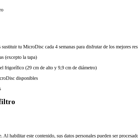
ro
stituir tu MicroDisc cada 4 semanas para disfrutar de los mejores resul
las (excepto la tapa)
l frigorífico (29 cm de alto y 9,9 cm de diámetro)
croDisc disponibles
s
iltro
Al habilitar este contenido, sus datos personales pueden ser procesado