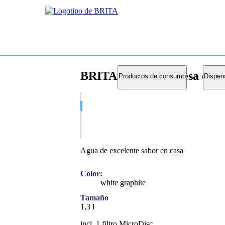
BRITA botella de mesa con f
Productos de consumo
Dispen
Agua de excelente sabor en casa
Color:
white graphite
Tamaño
1,3 l
incl. 1 filtro MicroDisc