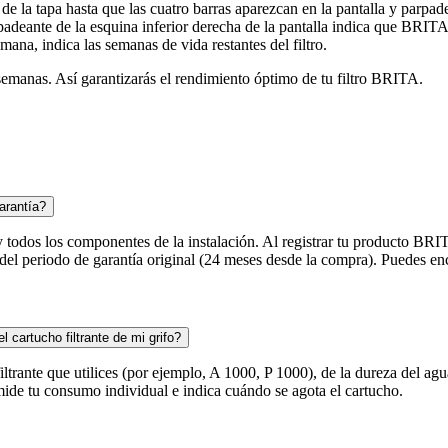
e la tapa hasta que las cuatro barras aparezcan en la pantalla y par
padeante de la esquina inferior derecha de la pantalla indica que BRI
ana, indica las semanas de vida restantes del filtro.
semanas. Así garantizarás el rendimiento óptimo de tu filtro BRITA.
arantía?
y todos los componentes de la instalación. Al registrar tu producto BRIT
n del periodo de garantía original (24 meses desde la compra). Puedes e
cartucho filtrante de mi grifo?
 filtrante que utilices (por ejemplo, A 1000, P 1000), de la dureza del a
 mide tu consumo individual e indica cuándo se agota el cartucho.