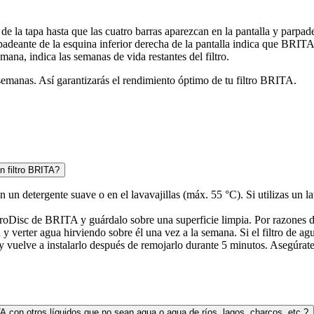
e la tapa hasta que las cuatro barras aparezcan en la pantalla y par
padeante de la esquina inferior derecha de la pantalla indica que BRI
ana, indica las semanas de vida restantes del filtro.
semanas. Así garantizarás el rendimiento óptimo de tu filtro BRITA.
n filtro BRITA?
un detergente suave o en el lavavajillas (máx. 55 °C). Si utilizas un la
MicroDisc de BRITA y guárdalo sobre una superficie limpia. Por razones 
 verter agua hirviendo sobre él una vez a la semana. Si el filtro de a
 y vuelve a instalarlo después de remojarlo durante 5 minutos. Asegúra
ITA con otros líquidos que no sean agua o agua de ríos, lagos, charcos, etc.?