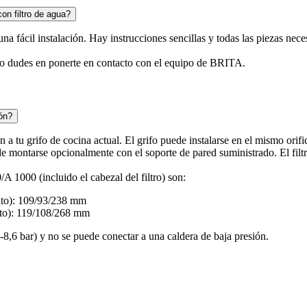
on filtro de agua?
na fácil instalación. Hay instrucciones sencillas y todas las piezas neces
 no dudes en ponerte en contacto con el equipo de BRITA.
ión?
 a tu grifo de cocina actual. El grifo puede instalarse en el mismo ori
de montarse opcionalmente con el soporte de pared suministrado. El filtro
/A 1000 (incluido el cabezal del filtro) son:
lto): 109/93/238 mm
lto): 119/108/268 mm
 (2-8,6 bar) y no se puede conectar a una caldera de baja presión.